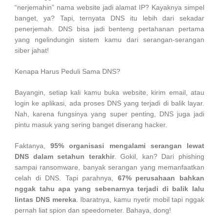
“nerjemahin” nama website jadi alamat IP? Kayaknya simpel
banget, ya? Tapi, ternyata DNS itu lebih dari sekadar
penerjemah. DNS bisa jadi benteng pertahanan pertama
yang ngelindungin sistem kamu dari serangan-serangan
siber jahat!
Kenapa Harus Peduli Sama DNS?
Bayangin, setiap kali kamu buka website, kirim email, atau
login ke aplikasi, ada proses DNS yang terjadi di balik layar.
Nah, karena fungsinya yang super penting, DNS juga jadi
pintu masuk yang sering banget diserang hacker.
Faktanya,
95% organisasi mengalami serangan lewat
DNS dalam setahun terakhir
. Gokil, kan? Dari phishing
sampai ransomware, banyak serangan yang memanfaatkan
celah di DNS. Tapi parahnya,
67% perusahaan bahkan
nggak tahu apa yang sebenarnya terjadi di balik lalu
lintas DNS mereka
. Ibaratnya, kamu nyetir mobil tapi nggak
pernah liat spion dan speedometer. Bahaya, dong!