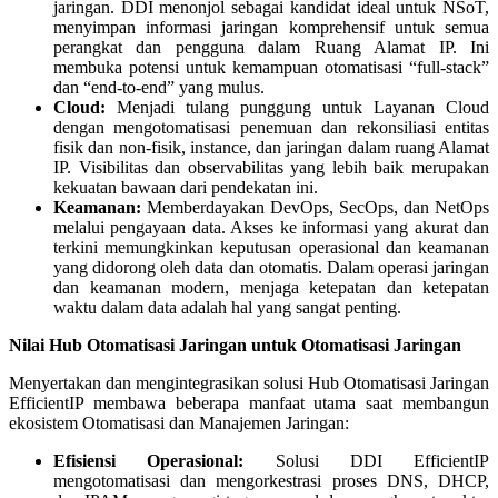
jaringan. DDI menonjol sebagai kandidat ideal untuk NSoT,
menyimpan informasi jaringan komprehensif untuk semua
perangkat dan pengguna dalam Ruang Alamat IP. Ini
membuka potensi untuk kemampuan otomatisasi “full-stack”
dan “end-to-end” yang mulus.
Cloud:
Menjadi tulang punggung untuk Layanan Cloud
dengan mengotomatisasi penemuan dan rekonsiliasi entitas
fisik dan non-fisik, instance, dan jaringan dalam ruang Alamat
IP. Visibilitas dan observabilitas yang lebih baik merupakan
kekuatan bawaan dari pendekatan ini.
Keamanan:
Memberdayakan DevOps, SecOps, dan NetOps
melalui pengayaan data. Akses ke informasi yang akurat dan
terkini memungkinkan keputusan operasional dan keamanan
yang didorong oleh data dan otomatis. Dalam operasi jaringan
dan keamanan modern, menjaga ketepatan dan ketepatan
waktu dalam data adalah hal yang sangat penting.
Nilai Hub Otomatisasi Jaringan untuk Otomatisasi Jaringan
Menyertakan dan mengintegrasikan solusi Hub Otomatisasi Jaringan
EfficientIP membawa beberapa manfaat utama saat membangun
ekosistem Otomatisasi dan Manajemen Jaringan:
Efisiensi Operasional:
Solusi DDI EfficientIP
mengotomatisasi dan mengorkestrasi proses DNS, DHCP,