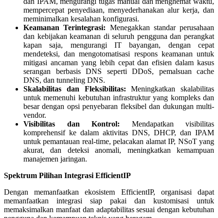
dan IPAM, mengurangi tugas manual dan menghemat waktu,
mempercepat penyediaan, menyederhanakan alur kerja, dan
meminimalkan kesalahan konfigurasi.
Keamanan Terintegrasi:
Menegakkan standar perusahaan
dan kebijakan keamanan di seluruh pengguna dan perangkat
kapan saja, mengurangi IT bayangan, dengan cepat
mendeteksi, dan mengotomatisasi respons keamanan untuk
mitigasi ancaman yang lebih cepat dan efisien dalam kasus
serangan berbasis DNS seperti DDoS, pemalsuan cache
DNS, dan tunneling DNS.
Skalabilitas dan Fleksibilitas:
Meningkatkan skalabilitas
untuk memenuhi kebutuhan infrastruktur yang kompleks dan
besar dengan opsi penyebaran fleksibel dan dukungan multi-
vendor.
Visibilitas dan Kontrol:
Mendapatkan visibilitas
komprehensif ke dalam aktivitas DNS, DHCP, dan IPAM
untuk pemantauan real-time, pelacakan alamat IP, NSoT yang
akurat, dan deteksi anomali, meningkatkan kemampuan
manajemen jaringan.
Spektrum Pilihan Integrasi EfficientIP
Dengan memanfaatkan ekosistem EfficientIP, organisasi dapat
memanfaatkan integrasi siap pakai dan kustomisasi untuk
memaksimalkan manfaat dan adaptabilitas sesuai dengan kebutuhan