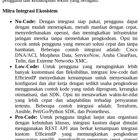
pengguna dan kemampuan teknis yang beragam.
Mitra Integrasi Ekosistem
No-Code:
Dengan integrasi siap pakai, pengguna dapat
dengan mudah menerapkan, meraih manfaat dengan cepat,
menyederhanakan operasi, dan meningkatkan infrastruktur
jaringan mereka tanpa memerlukan pengkodean. Opsi ini
cocok untuk pengguna yang mencari solusi cepat dan tanpa
hambatan. Beberapa contoh integrasi adalah: Cisco
DNA/ACI, Morpheus Data, ServiceNow, Aruba ClearPass,
Tufin, dan Extreme Networks XMC.
Low-Code:
Untuk pengguna yang menginginkan lebih
banyak kustomisasi dan fleksibilitas, integrasi low-code dari
EfficientIP menyediakan kemampuan untuk menyesuaikan
konfigurasi dan alur kerja dengan sedikit usaha pengkodean
menggunakan contoh kode yang sudah diprogram, kerangka
otomatisasi, dan SDK. Opsi ini menawarkan waktu-ke-nilai
yang lebih cepat dan adaptabilitas terhadap persyaratan
tertentu. Beberapa contoh integrasi adalah: Terraform,
Ansible, Perl/Go/Python SDK, dan Prometheus.
Pro-Code:
Untuk pengguna tingkat lanjut atau organisasi
dengan kebutuhan khusus, integrasi kustom dapat dimulai
menggunakan REST API atau berkat kemampuan integrasi
kustom EfficientIP yang memungkinkan pengkodean
persyaratan spesifik, menghasilkan penerapan cepat, operasi