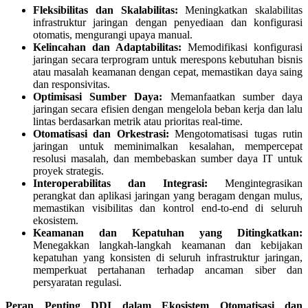
Fleksibilitas dan Skalabilitas:
Meningkatkan skalabilitas
infrastruktur jaringan dengan penyediaan dan konfigurasi
otomatis, mengurangi upaya manual.
Kelincahan dan Adaptabilitas:
Memodifikasi konfigurasi
jaringan secara terprogram untuk merespons kebutuhan bisnis
atau masalah keamanan dengan cepat, memastikan daya saing
dan responsivitas.
Optimisasi Sumber Daya:
Memanfaatkan sumber daya
jaringan secara efisien dengan mengelola beban kerja dan lalu
lintas berdasarkan metrik atau prioritas real-time.
Otomatisasi dan Orkestrasi:
Mengotomatisasi tugas rutin
jaringan untuk meminimalkan kesalahan, mempercepat
resolusi masalah, dan membebaskan sumber daya IT untuk
proyek strategis.
Interoperabilitas dan Integrasi:
Mengintegrasikan
perangkat dan aplikasi jaringan yang beragam dengan mulus,
memastikan visibilitas dan kontrol end-to-end di seluruh
ekosistem.
Keamanan dan Kepatuhan yang Ditingkatkan:
Menegakkan langkah-langkah keamanan dan kebijakan
kepatuhan yang konsisten di seluruh infrastruktur jaringan,
memperkuat pertahanan terhadap ancaman siber dan
persyaratan regulasi.
Peran Penting DDI dalam Ekosistem Otomatisasi dan