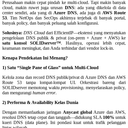
Perusahaan makin cepat pindah ke multi-cloud. Tapi makin banyak
cloud, makin ruwet juga urusan
DNS
: ada yang dikelola di data
center sendiri, ada yang di
Azure DNS
, ada juga di
AWS Route
53
. Tim NetOps dan SecOps akhirnya terjebak di banyak portal,
banyak policy, dan banyak peluang salah konfigurasi.
Solusinya:
DNS Cloud
dari EfficientIP—ekstensi yang menyatukan
pengelolaan DNS publik & privat (on-prem + Azure + AWS) ke
satu konsol SOLIDserver™
. Hasilnya, operasi lebih cepat,
keamanan meningkat, dan Anda terhindar dari vendor lock-in.
Kenapa Pendekatan Ini Menang?
1) Satu “Single Pane of Glass” untuk Multi-Cloud
Kelola zona dan record DNS publik/privat di Azure DNS dan AWS
Route 53 tanpa lompat-lompat UI. Orkestrasi bareng dari
SOLIDserver memotong waktu
provisioning
, menyelaraskan policy,
dan mengurangi
human error
.
2) Performa & Availability Kelas Dunia
Dengan memanfaatkan jaringan
Anycast global
Azure dan AWS,
resolusi DNS tetap cepat dan tangguh—didukung SLA
100%
untuk
kueri DNS (data plane). Ini pondasi kuat untuk trafik pelanggan
lintas wilayah.