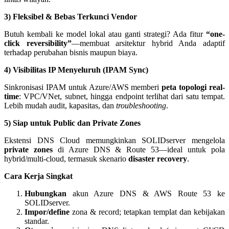
3) Fleksibel & Bebas Terkunci Vendor
Butuh kembali ke model lokal atau ganti strategi? Ada fitur
“one-
click reversibility”
—membuat arsitektur hybrid Anda adaptif
terhadap perubahan bisnis maupun biaya.
4) Visibilitas IP Menyeluruh (IPAM Sync)
Sinkronisasi IPAM untuk Azure/AWS memberi
peta topologi real-
time
: VPC/VNet, subnet, hingga endpoint terlihat dari satu tempat.
Lebih mudah audit, kapasitas, dan
troubleshooting
.
5) Siap untuk Public dan Private Zones
Ekstensi DNS Cloud memungkinkan SOLIDserver mengelola
private zones
di Azure DNS & Route 53—ideal untuk pola
hybrid/multi-cloud, termasuk skenario
disaster recovery
.
Cara Kerja Singkat
Hubungkan
akun Azure DNS & AWS Route 53 ke
SOLIDserver.
Impor/define
zona & record; tetapkan templat dan kebijakan
standar.