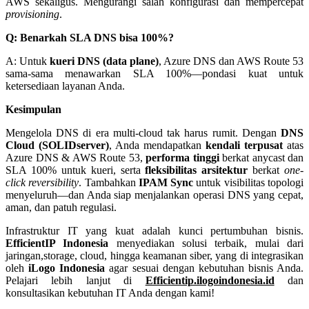
AWS sekaligus. Mengurangi salah konfigurasi dan mempercepat
provisioning
.
Q: Benarkah SLA DNS bisa 100%?
A: Untuk
kueri DNS (data plane)
, Azure DNS dan AWS Route 53
sama-sama menawarkan SLA 100%—pondasi kuat untuk
ketersediaan layanan Anda.
Kesimpulan
Mengelola DNS di era multi-cloud tak harus rumit. Dengan
DNS
Cloud (SOLIDserver)
, Anda mendapatkan
kendali terpusat
atas
Azure DNS & AWS Route 53,
performa tinggi
berkat anycast dan
SLA 100% untuk kueri, serta
fleksibilitas arsitektur
berkat
one-
click reversibility
. Tambahkan
IPAM Sync
untuk visibilitas topologi
menyeluruh—dan Anda siap menjalankan operasi DNS yang cepat,
aman, dan patuh regulasi.
Infrastruktur IT yang kuat adalah kunci pertumbuhan bisnis.
EfficientIP Indonesia
menyediakan solusi terbaik, mulai dari
jaringan,storage, cloud, hingga keamanan siber, yang di integrasikan
oleh
iLogo Indonesia
agar sesuai dengan kebutuhan bisnis Anda.
Pelajari lebih lanjut di
Efficientip.ilogoindonesia.id
dan
konsultasikan kebutuhan IT Anda dengan kami!