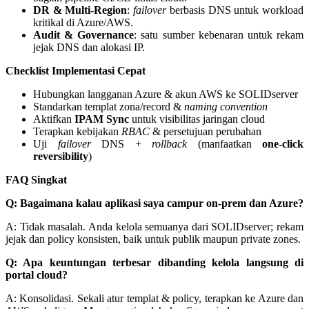
DR & Multi-Region
:
failover
berbasis DNS untuk workload
kritikal di Azure/AWS.
Audit & Governance
: satu sumber kebenaran untuk rekam
jejak DNS dan alokasi IP.
Checklist Implementasi Cepat
Hubungkan langganan Azure & akun AWS ke SOLIDserver
Standarkan templat zona/record &
naming convention
Aktifkan
IPAM Sync
untuk visibilitas jaringan cloud
Terapkan kebijakan
RBAC
& persetujuan perubahan
Uji
failover
DNS +
rollback
(manfaatkan
one-click
reversibility
)
FAQ Singkat
Q: Bagaimana kalau aplikasi saya campur on-prem dan Azure?
A: Tidak masalah. Anda kelola semuanya dari SOLIDserver; rekam
jejak dan policy konsisten, baik untuk publik maupun private zones.
Q: Apa keuntungan terbesar dibanding kelola langsung di
portal cloud?
A: Konsolidasi. Sekali atur templat & policy, terapkan ke Azure dan