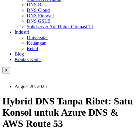
DNS Blast
DNS Cloud
DNS Firewall
DNS GSLB
Solidserver Api Untuk Otomasi TI
Industri
Universitas
Keuangan
Retail
Blog
Kontak Kami
X
August 20, 2025
Hybrid DNS Tanpa Ribet: Satu
Konsol untuk Azure DNS &
AWS Route 53