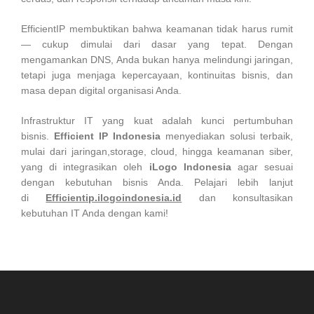
EfficientIP membuktikan bahwa keamanan tidak harus rumit
— cukup dimulai dari dasar yang tepat. Dengan
mengamankan DNS, Anda bukan hanya melindungi jaringan,
tetapi juga menjaga kepercayaan, kontinuitas bisnis, dan
masa depan digital organisasi Anda.
Infrastruktur IT yang kuat adalah kunci pertumbuhan
bisnis.
Efficient IP Indonesia
menyediakan solusi terbaik,
mulai dari jaringan,storage, cloud, hingga keamanan siber,
yang di integrasikan oleh
iLogo Indonesia
agar sesuai
dengan kebutuhan bisnis Anda. Pelajari lebih lanjut
di
Efficientip.ilogoindonesia.id
dan konsultasikan
kebutuhan IT Anda dengan kami!