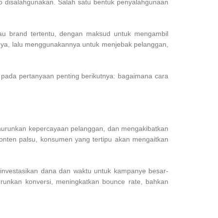
siko disalahgunakan. Salah satu bentuk penyalahgunaan
au brand tertentu, dengan maksud untuk mengambil
nnya, lalu menggunakannya untuk menjebak pelanggan,
s pada pertanyaan penting berikutnya: bagaimana cara
menurunkan kepercayaan pelanggan, dan mengakibatkan
konten palsu, konsumen yang tertipu akan mengaitkan
ginvestasikan dana dan waktu untuk kampanye besar-
runkan konversi, meningkatkan bounce rate, bahkan