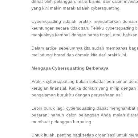
dilihat oleh pelanggan, mitra bisnis, dan calon inve
yang kini makin marak adalah cybersquatting.
Cybersquatting adalah praktik mendaftarkan doma
keuntungan secara tidak sah. Pelaku cybersquatting
menjualnya kembali dengan harga tinggi, atau bahk
Dalam artikel sebelumnya kita sudah membahas bagaim
melindungi brand dan domain kita dari praktik ini.
Mengapa Cybersquatting Berbahaya
Praktik cybersquatting bukan sekadar permainan dom
kerugian finansial. Ketika domain yang mirip denga
pengalaman buruk itu dengan perusahaan asli.
Lebih buruk lagi, cybersquatting dapat menghambat
besaran, namun calon pelanggan Anda malah diarah
membuat pelanggan berpaling.
Untuk itulah, penting bagi setiap organisasi untuk me