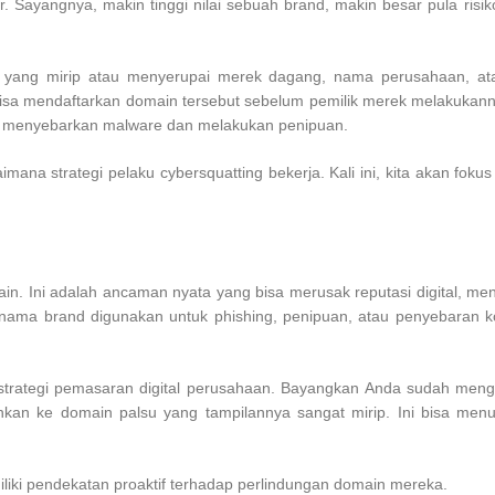
stor. Sayangnya, makin tinggi nilai sebuah brand, makin besar pula ri
in yang mirip atau menyerupai merek dagang, nama perusahaan, at
 bisa mendaftarkan domain tersebut sebelum pemilik merek melakuka
an menyebarkan malware dan melakukan penipuan.
ana strategi pelaku cybersquatting bekerja. Kali ini, kita akan foku
ain. Ini adalah ancaman nyata yang bisa merusak reputasi digital, 
n nama brand digunakan untuk phishing, penipuan, atau penyebaran 
 strategi pemasaran digital perusahaan. Bayangkan Anda sudah men
kan ke domain palsu yang tampilannya sangat mirip. Ini bisa menu
miliki pendekatan proaktif terhadap perlindungan domain mereka.