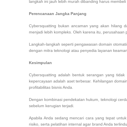
langkah ini jauh lebih murah dibanding harus membeli
Perencanaan Jangka Panjang
Cybersquatting bukan ancaman yang akan hilang d
menjadi lebih kompleks. Oleh karena itu, perusahaan
Langkah-langkah seperti pengawasan domain otomatis, 
dengan mitra teknologi atau penyedia layanan keama
Kesimpulan
Cybersquatting adalah bentuk serangan yang tidak 
kepercayaan adalah aset terbesar. Kehilangan domai
profitabilitas bisnis Anda.
Dengan kombinasi pendekatan hukum, teknologi cerdas,
sebelum kerugian terjadi.
Apabila Anda sedang mencari cara yang tepat untuk
risiko, serta pelatihan internal agar brand Anda terl