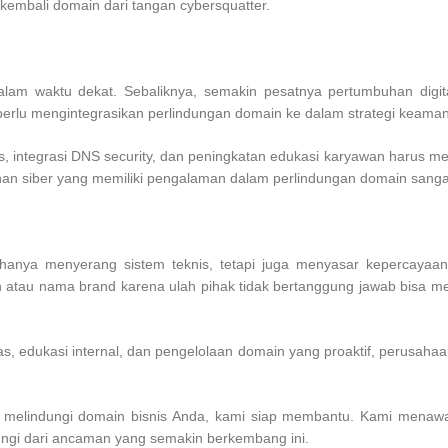
 kembali domain dari tangan cybersquatter.
alam waktu dekat. Sebaliknya, semakin pesatnya pertumbuhan digi
 perlu mengintegrasikan perlindungan domain ke dalam strategi keama
integrasi DNS security, dan peningkatan edukasi karyawan harus menjad
nan siber yang memiliki pengalaman dalam perlindungan domain sanga
hanya menyerang sistem teknis, tetapi juga menyasar kepercayaan p
n atau nama brand karena ulah pihak tidak bertanggung jawab bisa m
 edukasi internal, dan pengelolaan domain yang proaktif, perusahaan
 melindungi domain bisnis Anda, kami siap membantu. Kami menawa
indungi dari ancaman yang semakin berkembang ini.