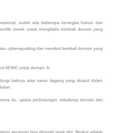
rnasional, sudah ada beberapa kerangka hukum dan
pemilik merek untuk mengklaim kembali domain yang
laku cybersquatting dan merebut kembali domain yang
ti AFNIC untuk domain .fr.
dungi haknya atas nama dagang yang dicatut dalam
lukan.
ena itu, upaya perlindungan sebaiknya dimulai dari
tensi ancaman bisa dicegah sejak dini. Berikut adalah