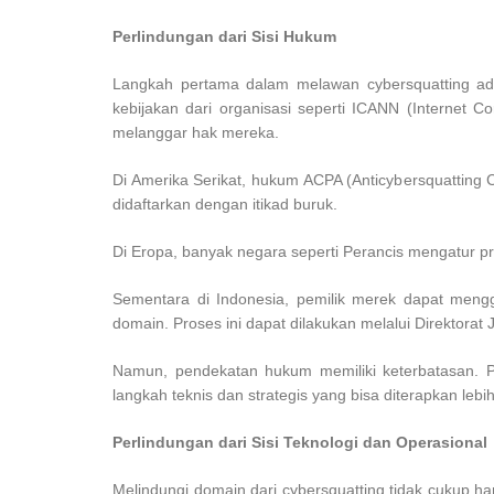
Perlindungan dari Sisi Hukum
Langkah pertama dalam melawan cybersquatting ad
kebijakan dari organisasi seperti ICANN (Interne
melanggar hak mereka.
Di Amerika Serikat, hukum ACPA (Anticybersquatting
didaftarkan dengan itikad buruk.
Di Eropa, banyak negara seperti Perancis mengatur pr
Sementara di Indonesia, pemilik merek dapat men
domain. Proses ini dapat dilakukan melalui Direktorat 
Namun, pendekatan hukum memiliki keterbatasan. Pr
langkah teknis dan strategis yang bisa diterapkan lebi
Perlindungan dari Sisi Teknologi dan Operasional
Melindungi domain dari cybersquatting tidak cukup ha