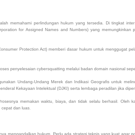
alah memahami perlindungan hukum yang tersedia. Di tingkat inte
t Corporation for Assigned Names and Numbers) yang memungkinkan 
 Consumer Protection Act) memberi dasar hukum untuk menggugat pe
oses penyelesaian cybersquatting melalui badan domain nasional seper
ggunakan Undang-Undang Merek dan Indikasi Geografis untuk melin
Jenderal Kekayaan Intelektual (DJKI) serta lembaga peradilan jika diper
osesnya memakan waktu, biaya, dan tidak selalu berhasil. Oleh kar
h cepat dan luas.
nya mengandalkan hukum. Perlu ada strategi teknis yang kuat agar po