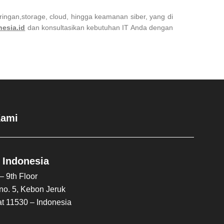
aringan,storage, cloud, hingga keamanan siber, yang di
nesia.id
dan konsultasikan kebutuhan IT Anda dengan
Kami
 Indonesia
 9th Floor
 no. 5, Kebon Jeruk
at 11530 – Indonesia