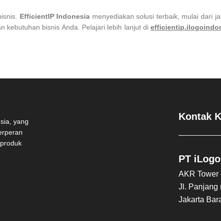
bisnis.
EfficientIP Indonesia
menyediakan solusi terbaik, mulai dari j
 kebutuhan bisnis Anda. Pelajari lebih lanjut di
efficientip.ilogoindo
Kontak 
esia, yang
berperan
 produk
PT iLogo
AKR Tower –
Jl. Panjang
Jakarta Bar