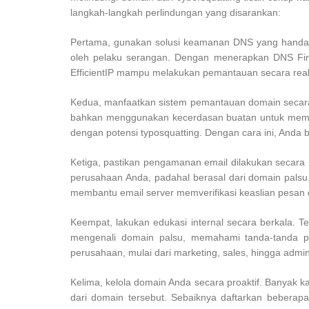
langkah-langkah perlindungan yang disarankan:
Pertama, gunakan solusi keamanan DNS yang handal. 
oleh pelaku serangan. Dengan menerapkan DNS Firewa
EfficientIP mampu melakukan pemantauan secara real-
Kedua, manfaatkan sistem pemantauan domain secara a
bahkan menggunakan kecerdasan buatan untuk meminda
dengan potensi typosquatting. Dengan cara ini, Anda b
Ketiga, pastikan pengamanan email dilakukan secara m
perusahaan Anda, padahal berasal dari domain palsu
membantu email server memverifikasi keaslian pesan 
Keempat, lakukan edukasi internal secara berkala. T
mengenali domain palsu, memahami tanda-tanda ph
perusahaan, mulai dari marketing, sales, hingga admi
Kelima, kelola domain Anda secara proaktif. Banyak 
dari domain tersebut. Sebaiknya daftarkan beberapa 