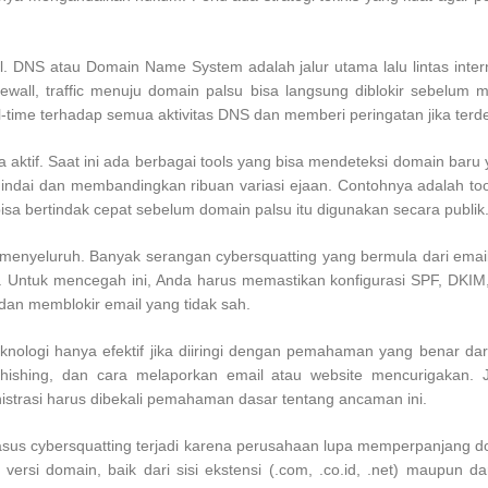
DNS atau Domain Name System adalah jalur utama lalu lintas interne
ll, traffic menuju domain palsu bisa langsung diblokir sebelum m
time terhadap semua aktivitas DNS dan memberi peringatan jika terd
ktif. Saat ini ada berbagai tools yang bisa mendeteksi domain baru
i dan membandingkan ribuan variasi ejaan. Contohnya adalah tools 
isa bertindak cepat sebelum domain palsu itu digunakan secara publik
enyeluruh. Banyak serangan cybersquatting yang bermula dari email s
. Untuk mencegah ini, Anda harus memastikan konfigurasi SPF, DKIM,
dan memblokir email yang tidak sah.
eknologi hanya efektif jika diiringi dengan pemahaman yang benar da
ishing, dan cara melaporkan email atau website mencurigakan. 
nistrasi harus dibekali pemahaman dasar tentang ancaman ini.
kasus cybersquatting terjadi karena perusahaan lupa memperpanjang do
versi domain, baik dari sisi ekstensi (.com, .co.id, .net) maupun d