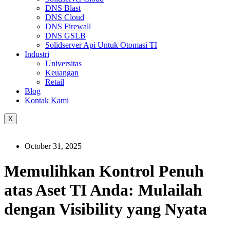
DNS Blast
DNS Cloud
DNS Firewall
DNS GSLB
Solidserver Api Untuk Otomasi TI
Industri
Universitas
Keuangan
Retail
Blog
Kontak Kami
X
October 31, 2025
Memulihkan Kontrol Penuh
atas Aset TI Anda: Mulailah
dengan Visibility yang Nyata