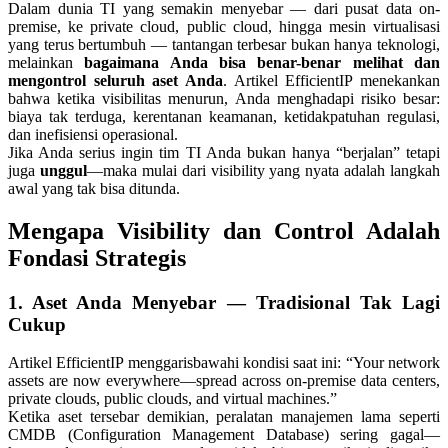
Dalam dunia TI yang semakin menyebar — dari pusat data on-
premise, ke private cloud, public cloud, hingga mesin virtualisasi
yang terus bertumbuh — tantangan terbesar bukan hanya teknologi,
melainkan
bagaimana Anda bisa benar-benar melihat dan
mengontrol seluruh aset Anda
. Artikel EfficientIP menekankan
bahwa ketika visibilitas menurun, Anda menghadapi risiko besar:
biaya tak terduga, kerentanan keamanan, ketidakpatuhan regulasi,
dan inefisiensi operasional.
Jika Anda serius ingin tim TI Anda bukan hanya “berjalan” tetapi
juga
unggul
—maka mulai dari visibility yang nyata adalah langkah
awal yang tak bisa ditunda.
Mengapa Visibility dan Control Adalah
Fondasi Strategis
1. Aset Anda Menyebar — Tradisional Tak Lagi
Cukup
Artikel EfficientIP menggarisbawahi kondisi saat ini: “Your network
assets are now everywhere—spread across on-premise data centers,
private clouds, public clouds, and virtual machines.”
Ketika aset tersebar demikian, peralatan manajemen lama seperti
CMDB (Configuration Management Database) sering gagal—