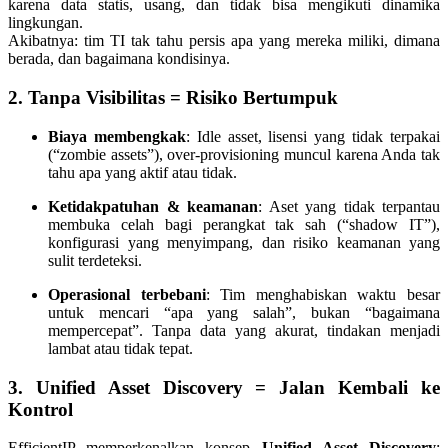
karena data statis, usang, dan tidak bisa mengikuti dinamika
lingkungan.
Akibatnya: tim TI tak tahu persis apa yang mereka miliki, dimana
berada, dan bagaimana kondisinya.
2. Tanpa Visibilitas = Risiko Bertumpuk
Biaya membengkak
: Idle asset, lisensi yang tidak terpakai
(“zombie assets”), over-provisioning muncul karena Anda tak
tahu apa yang aktif atau tidak.
Ketidakpatuhan & keamanan
: Aset yang tidak terpantau
membuka celah bagi perangkat tak sah (“shadow IT”),
konfigurasi yang menyimpang, dan risiko keamanan yang
sulit terdeteksi.
Operasional terbebani
: Tim menghabiskan waktu besar
untuk mencari “apa yang salah”, bukan “bagaimana
mempercepat”. Tanpa data yang akurat, tindakan menjadi
lambat atau tidak tepat.
3. Unified Asset Discovery = Jalan Kembali ke
Kontrol
EfficientIP memperkenalkan konsep
Unified Asset Discovery
: