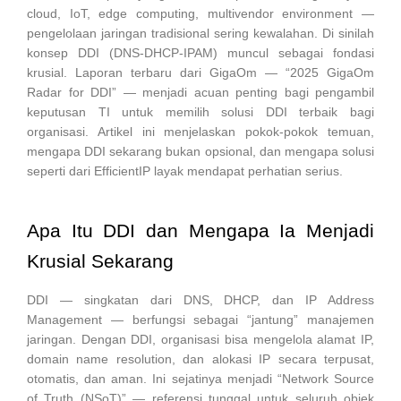
cloud, IoT, edge computing, multivendor environment —
pengelolaan jaringan tradisional sering kewalahan. Di sinilah
konsep DDI (DNS-DHCP-IPAM) muncul sebagai fondasi
krusial. Laporan terbaru dari GigaOm — “2025 GigaOm
Radar for DDI” — menjadi acuan penting bagi pengambil
keputusan TI untuk memilih solusi DDI terbaik bagi
organisasi. Artikel ini menjelaskan pokok-pokok temuan,
mengapa DDI sekarang bukan opsional, dan mengapa solusi
seperti dari EfficientIP layak mendapat perhatian serius.
Apa Itu DDI dan Mengapa Ia Menjadi
Krusial Sekarang
DDI — singkatan dari DNS, DHCP, dan IP Address
Management — berfungsi sebagai “jantung” manajemen
jaringan. Dengan DDI, organisasi bisa mengelola alamat IP,
domain name resolution, dan alokasi IP secara terpusat,
otomatis, dan aman. Ini sejatinya menjadi “Network Source
of Truth (NSoT)” — referensi tunggal untuk seluruh objek