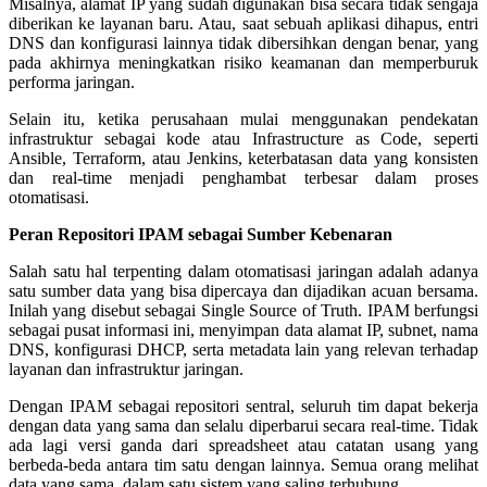
Misalnya, alamat IP yang sudah digunakan bisa secara tidak sengaja
diberikan ke layanan baru. Atau, saat sebuah aplikasi dihapus, entri
DNS dan konfigurasi lainnya tidak dibersihkan dengan benar, yang
pada akhirnya meningkatkan risiko keamanan dan memperburuk
performa jaringan.
Selain itu, ketika perusahaan mulai menggunakan pendekatan
infrastruktur sebagai kode atau Infrastructure as Code, seperti
Ansible, Terraform, atau Jenkins, keterbatasan data yang konsisten
dan real-time menjadi penghambat terbesar dalam proses
otomatisasi.
Peran Repositori IPAM sebagai Sumber Kebenaran
Salah satu hal terpenting dalam otomatisasi jaringan adalah adanya
satu sumber data yang bisa dipercaya dan dijadikan acuan bersama.
Inilah yang disebut sebagai Single Source of Truth. IPAM berfungsi
sebagai pusat informasi ini, menyimpan data alamat IP, subnet, nama
DNS, konfigurasi DHCP, serta metadata lain yang relevan terhadap
layanan dan infrastruktur jaringan.
Dengan IPAM sebagai repositori sentral, seluruh tim dapat bekerja
dengan data yang sama dan selalu diperbarui secara real-time. Tidak
ada lagi versi ganda dari spreadsheet atau catatan usang yang
berbeda-beda antara tim satu dengan lainnya. Semua orang melihat
data yang sama, dalam satu sistem yang saling terhubung.