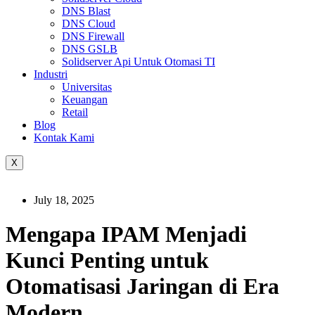
DNS Blast
DNS Cloud
DNS Firewall
DNS GSLB
Solidserver Api Untuk Otomasi TI
Industri
Universitas
Keuangan
Retail
Blog
Kontak Kami
X
July 18, 2025
Mengapa IPAM Menjadi
Kunci Penting untuk
Otomatisasi Jaringan di Era
Modern