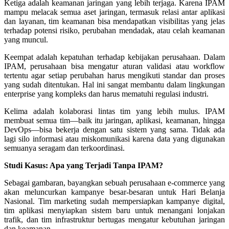
Ketiga adalah keamanan jaringan yang lebih terjaga. Karena IPAM
mampu melacak semua aset jaringan, termasuk relasi antar aplikasi
dan layanan, tim keamanan bisa mendapatkan visibilitas yang jelas
terhadap potensi risiko, perubahan mendadak, atau celah keamanan
yang muncul.
Keempat adalah kepatuhan terhadap kebijakan perusahaan. Dalam
IPAM, perusahaan bisa mengatur aturan validasi atau workflow
tertentu agar setiap perubahan harus mengikuti standar dan proses
yang sudah ditentukan. Hal ini sangat membantu dalam lingkungan
enterprise yang kompleks dan harus mematuhi regulasi industri.
Kelima adalah kolaborasi lintas tim yang lebih mulus. IPAM
membuat semua tim—baik itu jaringan, aplikasi, keamanan, hingga
DevOps—bisa bekerja dengan satu sistem yang sama. Tidak ada
lagi silo informasi atau miskomunikasi karena data yang digunakan
semuanya seragam dan terkoordinasi.
Studi Kasus: Apa yang Terjadi Tanpa IPAM?
Sebagai gambaran, bayangkan sebuah perusahaan e-commerce yang
akan meluncurkan kampanye besar-besaran untuk Hari Belanja
Nasional. Tim marketing sudah mempersiapkan kampanye digital,
tim aplikasi menyiapkan sistem baru untuk menangani lonjakan
trafik, dan tim infrastruktur bertugas mengatur kebutuhan jaringan
dan keamanan.