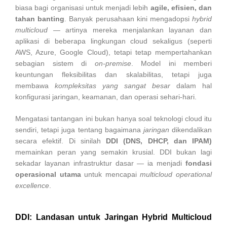
biasa bagi organisasi untuk menjadi lebih
agile, efisien, dan
tahan banting
. Banyak perusahaan kini mengadopsi
hybrid
multicloud
— artinya mereka menjalankan layanan dan
aplikasi di beberapa lingkungan cloud sekaligus (seperti
AWS, Azure, Google Cloud), tetapi tetap mempertahankan
sebagian sistem di
on-premise
. Model ini memberi
keuntungan fleksibilitas dan skalabilitas, tetapi juga
membawa
kompleksitas yang sangat besar
dalam hal
konfigurasi jaringan, keamanan, dan operasi sehari-hari.
Mengatasi tantangan ini bukan hanya soal teknologi cloud itu
sendiri, tetapi juga tentang bagaimana
jaringan
dikendalikan
secara efektif. Di sinilah
DDI (DNS, DHCP, dan IPAM)
memainkan peran yang semakin krusial. DDI bukan lagi
sekadar layanan infrastruktur dasar — ia menjadi
fondasi
operasional utama
untuk mencapai
multicloud operational
excellence
.
DDI: Landasan untuk Jaringan Hybrid Multicloud