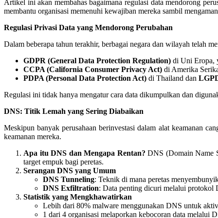
Artikel ini akan membahas bagaimana regulasi data mendorong peru
membantu organisasi memenuhi kewajiban mereka sambil mengamanka
Regulasi Privasi Data yang Mendorong Perubahan
Dalam beberapa tahun terakhir, berbagai negara dan wilayah telah me
GDPR (General Data Protection Regulation)
di Uni Eropa, 
CCPA (California Consumer Privacy Act)
di Amerika Serik
PDPA (Personal Data Protection Act)
di Thailand dan
LGP
Regulasi ini tidak hanya mengatur cara data dikumpulkan dan diguna
DNS: Titik Lemah yang Sering Diabaikan
Meskipun banyak perusahaan berinvestasi dalam alat keamanan canggih 
keamanan mereka.
Apa itu DNS dan Mengapa Rentan?
DNS (Domain Name Syst
target empuk bagi peretas.
Serangan DNS yang Umum
DNS Tunneling
: Teknik di mana peretas menyembunyik
DNS Exfiltration
: Data penting dicuri melalui protokol
Statistik yang Mengkhawatirkan
Lebih dari 80% malware menggunakan DNS untuk aktivi
1 dari 4 organisasi melaporkan kebocoran data melalui D