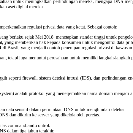
sahaan untuk meningkatkan perlindungan mereka, mengapa DNS menjadi
n aset digital mereka.
mperkenalkan regulasi privasi data yang ketat. Sebagai contoh:
yang berlaku sejak Mei 2018, menetapkan standar tinggi untuk pengelol
at, yang memberikan hak kepada konsumen untuk mengontrol data prib
D
di Brasil, yang menjadi contoh penerapan regulasi privasi di kawasan
kan, tetapi juga menuntut perusahaan untuk memiliki langkah-langkah 
seperti firewall, sistem deteksi intrusi (IDS), dan perlindungan endp
em) adalah protokol yang menerjemahkan nama domain menjadi alam
an data sensitif dalam permintaan DNS untuk menghindari deteksi.
 DNS dan dikirim ke server yang dikelola oleh peretas.
tas command-and-control.
NS dalam tiga tahun terakhir.