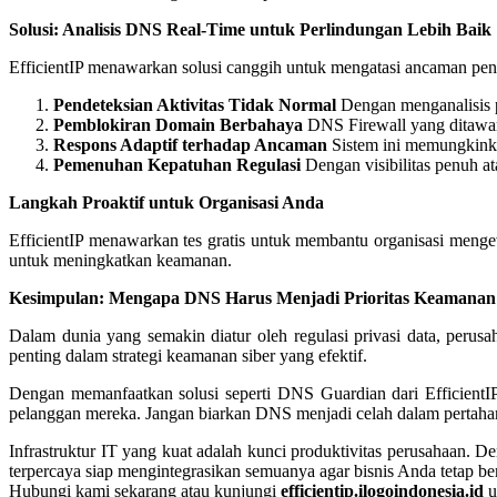
Solusi: Analisis DNS Real-Time untuk Perlindungan Lebih Baik
EfficientIP menawarkan solusi canggih untuk mengatasi ancaman penc
Pendeteksian Aktivitas Tidak Normal
Dengan menganalisis p
Pemblokiran Domain Berbahaya
DNS Firewall yang ditawark
Respons Adaptif terhadap Ancaman
Sistem ini memungkinkan
Pemenuhan Kepatuhan Regulasi
Dengan visibilitas penuh a
Langkah Proaktif untuk Organisasi Anda
EfficientIP menawarkan tes gratis untuk membantu organisasi meng
untuk meningkatkan keamanan.
Kesimpulan: Mengapa DNS Harus Menjadi Prioritas Keamana
Dalam dunia yang semakin diatur oleh regulasi privasi data, peru
penting dalam strategi keamanan siber yang efektif.
Dengan memanfaatkan solusi seperti DNS Guardian dari EfficientI
pelanggan mereka. Jangan biarkan DNS menjadi celah dalam pertaha
Infrastruktur IT yang kuat adalah kunci produktivitas perusahaan. 
terpercaya siap mengintegrasikan semuanya agar bisnis Anda tetap be
Hubungi kami sekarang atau kunjungi
efficientip.ilogoindonesia.id
u