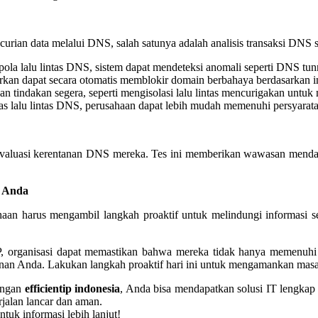
urian data melalui DNS, salah satunya adalah analisis transaksi DNS s
ola lalu lintas DNS, sistem dapat mendeteksi anomali seperti DNS tu
an dapat secara otomatis memblokir domain berbahaya berdasarkan int
 tindakan segera, seperti mengisolasi lalu lintas mencurigakan untuk 
tas lalu lintas DNS, perusahaan dapat lebih mudah memenuhi persyara
evaluasi kerentanan DNS mereka. Tes ini memberikan wawasan mendal
n Anda
sahaan harus mengambil langkah proaktif untuk melindungi informasi 
P, organisasi dapat memastikan bahwa mereka tidak hanya memenuhi 
nan Anda. Lakukan langkah proaktif hari ini untuk mengamankan masa
Dengan
efficientip indonesia
, Anda bisa mendapatkan solusi IT lengka
rjalan lancar dan aman.
ntuk informasi lebih lanjut!