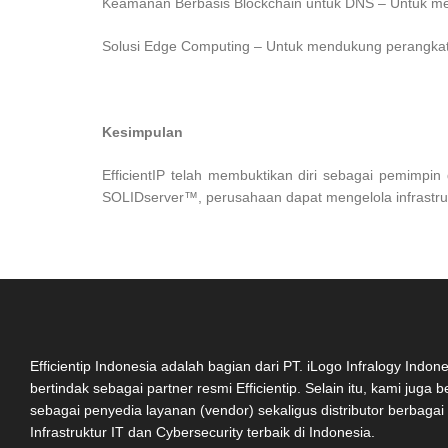
Keamanan Berbasis Blockchain untuk DNS – Untuk m
Solusi Edge Computing – Untuk mendukung perangkat
Kesimpulan
EfficientIP telah membuktikan diri sebagai pemimp
SOLIDserver™, perusahaan dapat mengelola infrastru
Efficientip Indonesia adalah bagian dari PT. iLogo Infralogy Indon
bertindak sebagai partner resmi Efficientip. Selain itu, kami juga 
sebagai penyedia layanan (vendor) sekaligus distributor berbagai
Infrastruktur IT dan Cybersecurity terbaik di Indonesia.