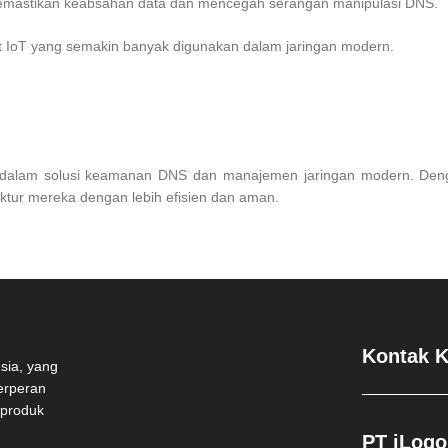
emastikan keabsahan data dan mencegah serangan manipulasi DNS.
 IoT yang semakin banyak digunakan dalam jaringan modern.
in dalam solusi keamanan DNS dan manajemen jaringan modern. Deng
ktur mereka dengan lebih efisien dan aman.
Kontak 
esia, yang
berperan
 produk
PT iLogo