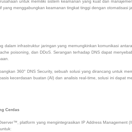
sahaan untuk memiliki sistem keamanan yang kuat dan manajemen jari
tif yang menggabungkan keamanan tingkat tinggi dengan otomatisasi ja
alam infrastruktur jaringan yang memungkinkan komunikasi antara pe
, cache poisoning, dan DDoS. Serangan terhadap DNS dapat menyebab
haan.
mbangkan 360° DNS Security, sebuah solusi yang dirancang untuk me
sis kecerdasan buatan (AI) dan analisis real-time, solusi ini dapat
ng Cerdas
IDserver™, platform yang mengintegrasikan IP Address Management (
untuk: