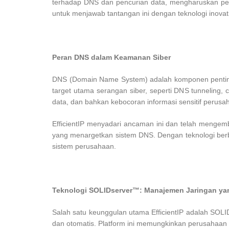
terhadap DNS dan pencurian data, mengharuskan peru
untuk menjawab tantangan ini dengan teknologi inova
Peran DNS dalam Keamanan Siber
DNS (Domain Name System) adalah komponen penting d
target utama serangan siber, seperti DNS tunneling
data, dan bahkan kebocoran informasi sensitif perusa
EfficientIP menyadari ancaman ini dan telah menge
yang menargetkan sistem DNS. Dengan teknologi berba
sistem perusahaan.
Teknologi SOLIDserver™: Manajemen Jaringan ya
Salah satu keunggulan utama EfficientIP adalah SOL
dan otomatis. Platform ini memungkinkan perusahaan 