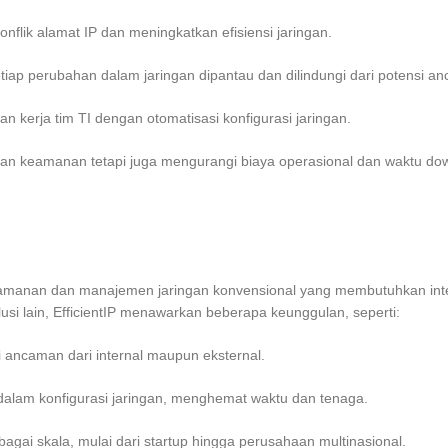
flik alamat IP dan meningkatkan efisiensi jaringan.
iap perubahan dalam jaringan dipantau dan dilindungi dari potensi a
 kerja tim TI dengan otomatisasi konfigurasi jaringan.
an keamanan tetapi juga mengurangi biaya operasional dan waktu down
eamanan dan manajemen jaringan konvensional yang membutuhkan in
usi lain, EfficientIP menawarkan beberapa keunggulan, seperti:
ancaman dari internal maupun eksternal.
 dalam konfigurasi jaringan, menghemat waktu dan tenaga.
bagai skala, mulai dari startup hingga perusahaan multinasional.