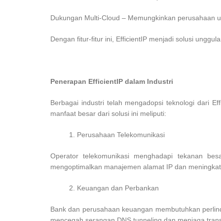
Dukungan Multi-Cloud – Memungkinkan perusahaan untu
Dengan fitur-fitur ini, EfficientIP menjadi solusi ung
Penerapan EfficientIP dalam Industri
Berbagai industri telah mengadopsi teknologi dari 
manfaat besar dari solusi ini meliputi:
Perusahaan Telekomunikasi
Operator telekomunikasi menghadapi tekanan besa
mengoptimalkan manajemen alamat IP dan meningkatk
Keuangan dan Perbankan
Bank dan perusahaan keuangan membutuhkan perlindu
mencegah serangan DNS tunneling dan menjaga trans