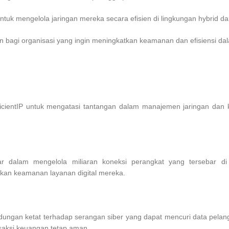
k mengelola jaringan mereka secara efisien di lingkungan hybrid dan
gulan bagi organisasi yang ingin meningkatkan keamanan dan efisiensi d
EfficientIP untuk mengatasi tantangan dalam manajemen jaringan d
r dalam mengelola miliaran koneksi perangkat yang tersebar di b
an keamanan layanan digital mereka.
ngan ketat terhadap serangan siber yang dapat mencuri data pelang
aksi keuangan tetap aman.