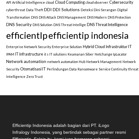
Cloud Computing
Cybersecurity
API
Artificial Intelligence
cloud
cloud observer
DDI
DDI Solutions
cyberthreat
Data Theft
Deteksi Dini Serangan
Digital
Transformation
DNS
DNS Attack
DNS Management
DNS Modern
DNS Protection
DNS Security
DNS Threat Intelligence
DNS Solution
DNS Threat Intellige
efficientIp
efficientip indonesia
Hybrid Cloud
Infrastruktur IT
Enterprise Network Security
Enterprise Solution
IT infrastructure
IPAM
it s
IT solutions
Keamanan Siber
Netchange IpLocator
Network automation
network automation Hub
Network Management
Network
Otomatisasi IT
Security
Perlindungan Data
Ransomware
Service Continuity
threat
Intelligence
Zero Trust
Efficientip Indonesia adalah bagian dari PT. iLogo
Infralogy Indonesia, yang bertindak sebagai partner resmi