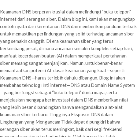
Keamanan DNS berperan krusial dalam melindungi “buku telepon”
internet dari serangan siber. Dalam blog ini, kami akan mengungkap
contoh nyata dari kerentanan DNS dan memberikan panduan terbaik
untuk memastikan perlindungan yang solid terhadap ancaman siber
yang semakin canggih. Di era keamanan siber yang terus
berkembang pesat, di mana ancaman semakin kompleks setiap hari,
manfaat kecerdasan buatan (AI) dalam memperkuat pertahanan
siber memang sangat menjanjikan. Namun, untuk benar-benar
memanfaatkan potensi AI, dasar keamanan yang kuat—seperti
Keamanan DNS—harus terlebih dahulu dibangun. Blog ini akan
membahas teknologi inti internet—DNS atau Domain Name System
—yang berfungsi sebagai “buku telepon” dunia maya, serta
menjelaskan mengapa berinvestasi dalam DNS memberikan nilai
yang lebih besar dibandingkan hanya mengandalkan alat-alat
keamanan siber terbaru. Tingginya Eksposur DNS dalam
Lingkungan yang Mengancam Tidak dapat dipungkiri bahwa
serangan siber akan terus meningkat, baik dari segi frekuensi
maupun dampaknya terhadap bisnis. Oleh karena itu, tidak