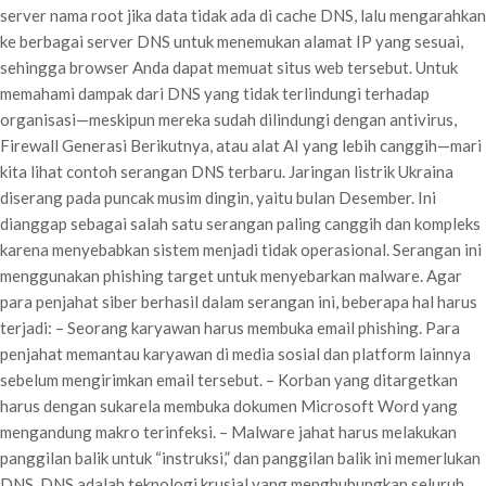
server nama root jika data tidak ada di cache DNS, lalu mengarahkan
ke berbagai server DNS untuk menemukan alamat IP yang sesuai,
sehingga browser Anda dapat memuat situs web tersebut. Untuk
memahami dampak dari DNS yang tidak terlindungi terhadap
organisasi—meskipun mereka sudah dilindungi dengan antivirus,
Firewall Generasi Berikutnya, atau alat AI yang lebih canggih—mari
kita lihat contoh serangan DNS terbaru. Jaringan listrik Ukraina
diserang pada puncak musim dingin, yaitu bulan Desember. Ini
dianggap sebagai salah satu serangan paling canggih dan kompleks
karena menyebabkan sistem menjadi tidak operasional. Serangan ini
menggunakan phishing target untuk menyebarkan malware. Agar
para penjahat siber berhasil dalam serangan ini, beberapa hal harus
terjadi: – Seorang karyawan harus membuka email phishing. Para
penjahat memantau karyawan di media sosial dan platform lainnya
sebelum mengirimkan email tersebut. – Korban yang ditargetkan
harus dengan sukarela membuka dokumen Microsoft Word yang
mengandung makro terinfeksi. – Malware jahat harus melakukan
panggilan balik untuk “instruksi,” dan panggilan balik ini memerlukan
DNS. DNS adalah teknologi krusial yang menghubungkan seluruh