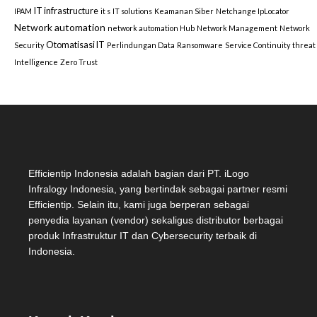
IT infrastructure
IPAM
it s
IT solutions
Keamanan Siber
Netchange IpLocator
Network automation
network automation Hub
Network Management
Network
Otomatisasi IT
Security
Perlindungan Data
Ransomware
Service Continuity
threat
Intelligence
Zero Trust
Efficientip Indonesia adalah bagian dari PT. iLogo
Infralogy Indonesia, yang bertindak sebagai partner resmi
Efficientip. Selain itu, kami juga berperan sebagai
penyedia layanan (vendor) sekaligus distributor berbagai
produk Infrastruktur IT dan Cybersecurity terbaik di
Indonesia.