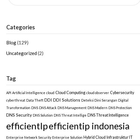
Categories
Blog
(129)
Uncategorized
(2)
Tag
Cloud Computing
Cybersecurity
API
Artificial Intelligence
cloud
cloud observer
DDI
DDI Solutions
cyberthreat
Data Theft
Deteksi Dini Serangan
Digital
Transformation
DNS
DNS Attack
DNS Management
DNS Modern
DNS Protection
DNS Security
DNS Threat Intelligence
DNS Solution
DNS Threat Intellige
efficientIp
efficientip indonesia
Hybrid Cloud
Infrastruktur IT
Enterprise Network Security
Enterprise Solution