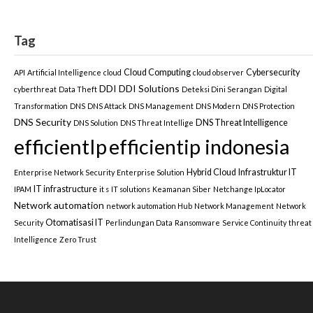
Tag
Cloud Computing
Cybersecurity
API
Artificial Intelligence
cloud
cloud observer
DDI
DDI Solutions
cyberthreat
Data Theft
Deteksi Dini Serangan
Digital
Transformation
DNS
DNS Attack
DNS Management
DNS Modern
DNS Protection
DNS Security
DNS Threat Intelligence
DNS Solution
DNS Threat Intellige
efficientIp
efficientip indonesia
Hybrid Cloud
Infrastruktur IT
Enterprise Network Security
Enterprise Solution
IT infrastructure
IPAM
it s
IT solutions
Keamanan Siber
Netchange IpLocator
Network automation
network automation Hub
Network Management
Network
Otomatisasi IT
Security
Perlindungan Data
Ransomware
Service Continuity
threat
Intelligence
Zero Trust