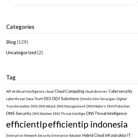
Categories
Blog
(129)
Uncategorized
(2)
Tag
Cloud Computing
Cybersecurity
API
Artificial Intelligence
cloud
cloud observer
DDI
DDI Solutions
cyberthreat
Data Theft
Deteksi Dini Serangan
Digital
Transformation
DNS
DNS Attack
DNS Management
DNS Modern
DNS Protection
DNS Security
DNS Threat Intelligence
DNS Solution
DNS Threat Intellige
efficientIp
efficientip indonesia
Hybrid Cloud
Infrastruktur IT
Enterprise Network Security
Enterprise Solution