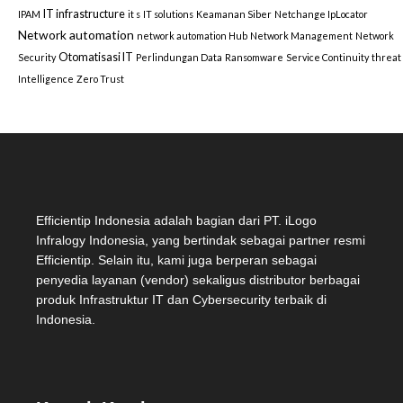
IT infrastructure
IPAM
it s
IT solutions
Keamanan Siber
Netchange IpLocator
Network automation
network automation Hub
Network Management
Network
Otomatisasi IT
Security
Perlindungan Data
Ransomware
Service Continuity
threat
Intelligence
Zero Trust
Efficientip Indonesia adalah bagian dari PT. iLogo
Infralogy Indonesia, yang bertindak sebagai partner resmi
Efficientip. Selain itu, kami juga berperan sebagai
penyedia layanan (vendor) sekaligus distributor berbagai
produk Infrastruktur IT dan Cybersecurity terbaik di
Indonesia.