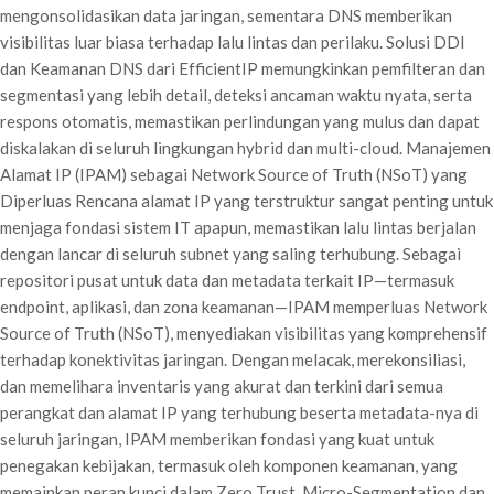
mengonsolidasikan data jaringan, sementara DNS memberikan
visibilitas luar biasa terhadap lalu lintas dan perilaku. Solusi DDI
dan Keamanan DNS dari EfficientIP memungkinkan pemfilteran dan
segmentasi yang lebih detail, deteksi ancaman waktu nyata, serta
respons otomatis, memastikan perlindungan yang mulus dan dapat
diskalakan di seluruh lingkungan hybrid dan multi-cloud. Manajemen
Alamat IP (IPAM) sebagai Network Source of Truth (NSoT) yang
Diperluas Rencana alamat IP yang terstruktur sangat penting untuk
menjaga fondasi sistem IT apapun, memastikan lalu lintas berjalan
dengan lancar di seluruh subnet yang saling terhubung. Sebagai
repositori pusat untuk data dan metadata terkait IP—termasuk
endpoint, aplikasi, dan zona keamanan—IPAM memperluas Network
Source of Truth (NSoT), menyediakan visibilitas yang komprehensif
terhadap konektivitas jaringan. Dengan melacak, merekonsiliasi,
dan memelihara inventaris yang akurat dan terkini dari semua
perangkat dan alamat IP yang terhubung beserta metadata-nya di
seluruh jaringan, IPAM memberikan fondasi yang kuat untuk
penegakan kebijakan, termasuk oleh komponen keamanan, yang
memainkan peran kunci dalam Zero Trust. Micro-Segmentation dan